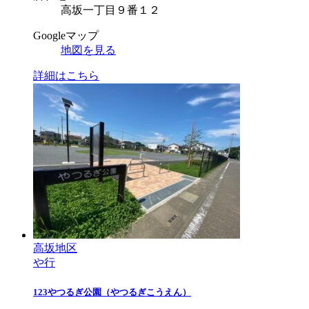
高坂一丁目９番１２
Googleマップ
地図を見る
詳細はこちら
高坂地区
や行
123
やつるぎ公園
（やつるぎこうえん）