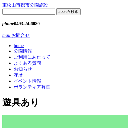
コ
東松山市都市公園施設
ン
search
検索
テ
ン
phone
0493-24-6080
ツ
本
mail
お問合せ
文
home
へ
公園情報
ス
ご利用にあたって
キ
よくある質問
ッ
お知らせ
プ
花暦
イベント情報
ボランティア募集
遊具あり