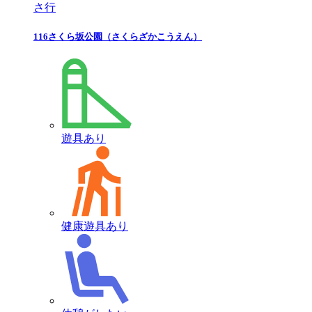
さ行
116
さくら坂公園
（さくらざかこうえん）
遊具あり
健康遊具あり