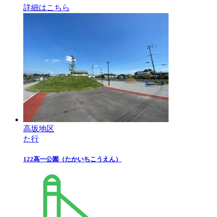
詳細はこちら
高坂地区
た行
122
高一公園
（たかいちこうえん）