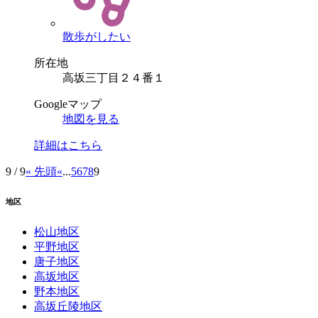
散歩がしたい
所在地
高坂三丁目２４番１
Googleマップ
地図を見る
詳細はこちら
9 / 9
« 先頭
«
...
5
6
7
8
9
地区
松山地区
平野地区
唐子地区
高坂地区
野本地区
高坂丘陵地区