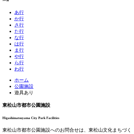
あ行
か行
さ行
た行
な行
は行
ま行
や行
ら行
わ行
コ
ペ
ホーム
ン
ー
公園施設
テ
ジ
遊具あり
ン
の
ツ
先
東松山市都市公園施設
本
頭
文
へ
Higashimatsuyama City Park Facilities
の
戻
先
る
東松山市都市公園施設へのお問合せは、
東松山文化まちづく