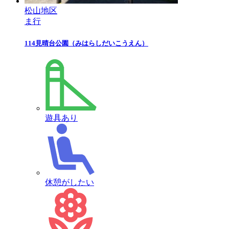
松山地区
ま行
114
見晴台公園
（みはらしだいこうえん）
遊具あり
休憩がしたい